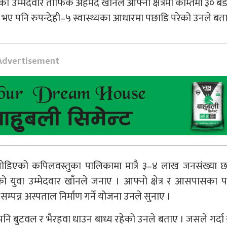
ेही–५ का उम्मेदवार तौफिक अहमद खाँनले आफ्नो क्षेत्रमा कम्तिमा ३० ब
ला भए पनि रुपन्देही–५ स्वास्थ्यका आधारमा पछाडि परेको उनले बत
Advertisement
त जोडिएको कपिलवस्तुका पालिकामा मात्रै ३–४ लाख जनसंख्या 
को युवा उम्मेदवार खाँनले जनाए । आफ्नो क्षेत्र र आसपासका
सम्पन्न अस्पताल निर्माण गर्ने योजना उनले सुनाए ।
पनि बुटवल र भैरहवा धाउन बाध्य रहेको उनले बताए । जसले गर्दा यस