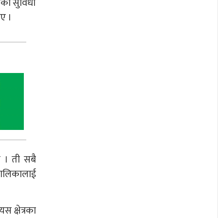
ेडको सुविधा
ाए ।
छ । ती सबै
 पालिकालाई
 क्षेत्रका