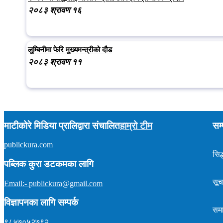
२०८३ श्रावण १६
लुम्बिनीमा फेरि मुख्यमन्त्रीको दौड
२०८३ श्रावण ११
माटीकोरे मिडिया प्रालिद्वारा संचालित
हाम्रो टीम
सम्
publickura.com
अध्यक्ष :
टीकाराम शर्मा (विवेक)
सम्पादक :
प्रकाश न्यौपाने
सिद्
समाचार : ९८५७०१५९०४
पब्लिक कुरा डटकमका लागि
इमेल : publickura@gmail.com
सूच
Email:- publickura@gmail.com
विज्ञापनका लागि सम्पर्क
सम
९८५७०५२७९२