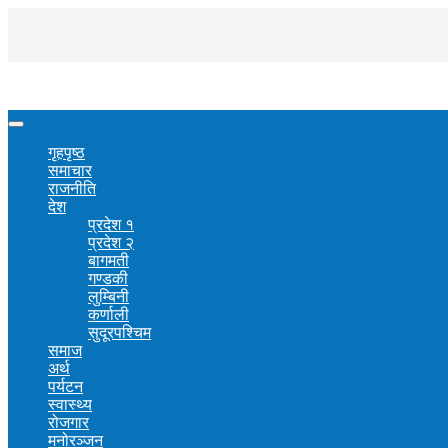
गृहपृष्ठ
समाचार
राजनीति
देश
प्रदेश १
प्रदेश २
बागमती
गण्डकी
लुम्बिनी
कर्णाली
सुदूरपश्चिम
समाज
अर्थ
पर्यटन
स्वास्थ्य
रोजगार
मनोरञ्जन