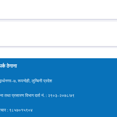
पर्क ठेगाना
धार्थनगर–७, रूपन्देही, लुम्बिनी प्रदेश
ना तथा प्रसारण विभाग दर्ता नं. : २९०३–२०७८/७९
ाचार : ९८५७०१५९०४