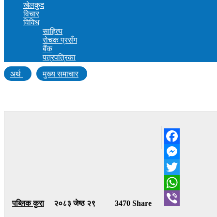
खेलकुद
विचार
विविध
साहित्य
रोचक प्रसँग
बैंक
पत्रपत्रिका
अर्थ
मुख्य समाचार
भारतीय व्यापारीले नेपालमा गर्ने अवैध कारोवार रोक्न स
Facebook
Messenger
Twitter
WhatsApp
पब्लिक कुरा
२०८३ जेष्ठ २९
3470 Share
Viber