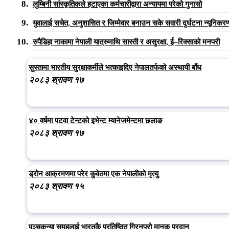
लुम्बिनी सांस्कृतिकले हटाएका कर्मचारीद्वारा अन्यायमा परेको गुनासो
युवालाई सचेत, अनुशासित र जिम्मेवार बनाउन सके सवारी दुर्घटना न्यूनिकरण 
रुपैडिहा नाकामा नेपाली यात्रुमाथि सास्ती र असुरक्षा, ई–रिक्साको मनपरी
सुस्तामा भारतीय सुरक्षाकर्मीले भत्काइदिए नेपालतर्फको अस्थायी बाँध
२०८३ श्रावण १७
४० वर्षमा पटवा टेन्टको इभेन्ट म्यानेजमेन्टमा छलाङ
२०८३ श्रावण १७
ड्रोन आक्रमणमा परेर कुवेतमा एक नेपालीको मृत्यु
२०८३ श्रावण १५
पञ्चकन्या समूहलाई भारतकै प्रतिष्ठित ग्रिनप्रो मानक प्रदान