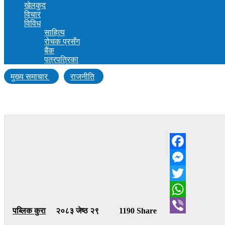
खेलकुद
विचार
विविध
साहित्य
रोचक प्रसँग
बैंक
पत्रपत्रिका
मुख्य समाचार
राजनीति
लुम्बिनीमा प्रदेश आर्थिक कार्यविधि तथा वित्तीय उत्तरद
Facebook
Messenger
Twitter
WhatsApp
पब्लिक कुरा
२०८३ जेष्ठ २९
1190 Share
Viber