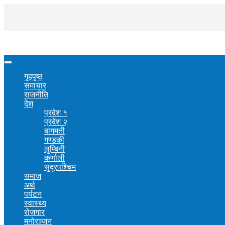
गृहपृष्ठ
समाचार
राजनीति
देश
प्रदेश १
प्रदेश २
बागमती
गण्डकी
लुम्बिनी
कर्णाली
सुदूरपश्चिम
समाज
अर्थ
पर्यटन
स्वास्थ्य
रोजगार
मनोरञ्जन