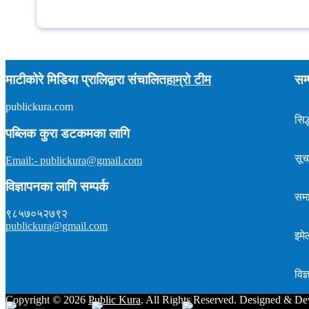
माटीकोरे मिडिया प्रालिद्वारा संचालित
हाम्रो टीम
सम्
publickura.com
अध्यक्ष :
टीकाराम शर्मा (विवेक)
सम्पादक :
प्रकाश न्यौपाने
सिद्
समाचार : ९८५७०१५९०४
पब्लिक कुरा डटकमका लागि
इमेल : publickura@gmail.com
सूच
Email:- publickura@gmail.com
विज्ञापनका लागि सम्पर्क
सम
९८५७०५२७९२
publickura@gmail.com
इमे
वि
Copyright ©
2026
Public Kura
. All Rights Reserved. Designed & D