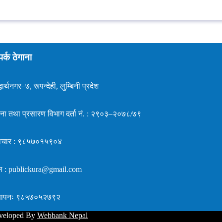
पर्क ठेगाना
धार्थनगर–७, रूपन्देही, लुम्बिनी प्रदेश
ना तथा प्रसारण विभाग दर्ता नं. : २९०३–२०७८/७९
ाचार : ९८५७०१५९०४
ल : publickura@gmail.com
ज्ञापनः ९८५७०५२७९२
eveloped By
Webbank Nepal