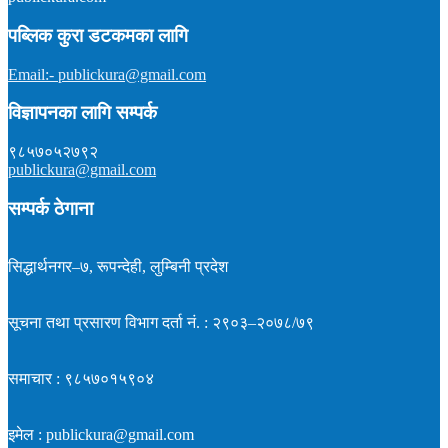
सम्पादक :
प्रकाश न्यौपाने
समाचार : ९८५७०१५९०४
पब्लिक कुरा डटकमका लागि
इमेल : publickura@gmail.com
Email:- publickura@gmail.com
विज्ञापनका लागि सम्पर्क
९८५७०५२७९२
publickura@gmail.com
सम्पर्क ठेगाना
सिद्धार्थनगर–७, रूपन्देही, लुम्बिनी प्रदेश
सूचना तथा प्रसारण विभाग दर्ता नं. : २९०३–२०७८/७९
समाचार : ९८५७०१५९०४
इमेल : publickura@gmail.com