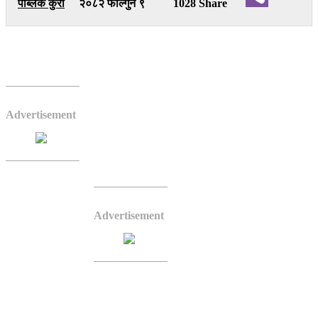
पब्लिक कुरा
२०८२ फाल्गुन ९
1028 Share
Viber
बुटवल– नेकपा एमालेको तर्फबाट रुपन्देही क्षेत्र नं. २ का
उम्मेदार विष्णुप्रसाद पौडेलले सैनामैनालाई व्यवस्थित,
आधुनिक र सांस्कृतिक पहिचानसहितको नमूना सहरका
Advertisement
रूपमा विकास गर्ने प्रतिबद्धता व्यक्त गरेका छन् ।
पौडेलले सैनामैना वडा नं. १ र ४ का विभिन्न टोलमा
शनिबार आयोजित चुनावी अभियान कार्यक्रममा बोल्दै
विकासलाई प्राथमिकतामा राखेर अघि बढ्ने स्पष्ट पारे ।
उनले हालसम्म सम्पन्न भएका
विकास निर्माणका कामको सूची र
पारदर्शितालाई आधार मानेर
Advertisement
मूल्यांकन गर्न आग्रह गर्दै
राजनीतिलाई विकास र
समाजसेवाको माध्यमका रूपमा
प्रयोग गर्दै आएको उल्लेख गरे ।
सैनामैनाको बुद्धकालीन तथा
सांस्कृतिक महत्वलाई थप उजागर
गर्दै यसलाई सांस्कृतिक सहरका रूपमा स्थापित गर्ने, अव्यवस्थित बसोबास,
सुकुम्बासी र भूमिहीनका समस्या समाधानका लागि पहल गर्ने तथा दिगो