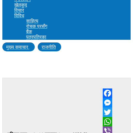
खेलकुद
विचार
विविध
साहित्य
रोचक प्रसँग
बैंक
पत्रपत्रिका
मुख्य समाचार
राजनीति
सैनामैनालाई व्यवस्थित, आधुनिक र सांस्कृतिक
पहिचानसहितको नमूना शहर बनाउँछौंः विष्णु पौडेल
Facebook
Messenger
Twitter
WhatsApp