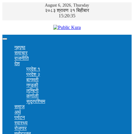
August 6, 2026, Thursday
२०८३ श्रावण २१ बिहीबार
15:20:35
गृहपृष्ठ
समाचार
राजनीति
देश
प्रदेश १
प्रदेश २
बागमती
गण्डकी
लुम्बिनी
कर्णाली
सुदूरपश्चिम
समाज
अर्थ
पर्यटन
स्वास्थ्य
रोजगार
मनोरञ्जन