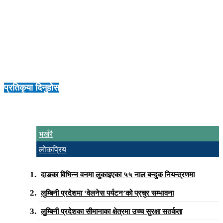
यात्रा समय दुई घण्टामा झार्ने योजना, अन्तर्राष्ट्रियस्तरको रंगशाला निर्माण,
एकीकृत सहरी पूर्वाधार विकास, ग्रेटर लुम्बिनी परियोजना, कृषि थोक बजार
केन्द्र, चुरे संरक्षणका नमूना आयोजना, हिल स्टेशन विकास, भूमि तथा
सुकुम्वासी समस्याको दीर्घकालीन समाधान र विद्युत् तथा सञ्चार तार भूमिगत
व्यवस्थापनजस्ता योजना समेटिएका छन् ।
प्रतिकृया दिनुहोस्
भर्खरै
लोकप्रिय
दाङका विभिन्न वनमा लुकाइएका ५५ नाल बन्दुक नियन्त्रणमा
लुम्बिनी प्रदेशमा ‘वेलनेस पर्यटन’को प्रचुर सम्भावना
लुुम्बिनी प्रदेशका सीमानाका क्षेत्रमा उच्च सुरक्षा सतर्कता