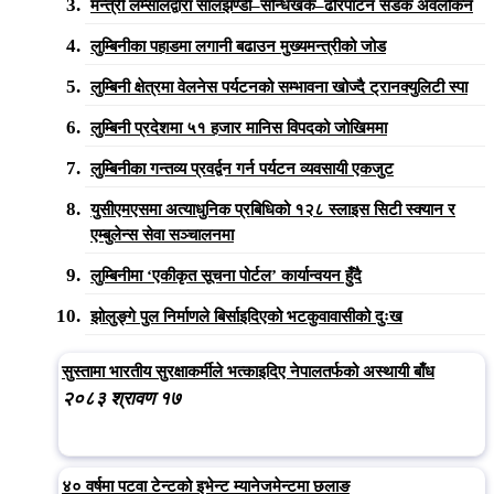
मन्त्री लम्सालद्वारा सालझण्डी–सन्धिखर्क–ढोरपाटन सडक अवलोकन
लुम्बिनीका पहाडमा लगानी बढाउन मुख्यमन्त्रीको जोड
लुम्बिनी क्षेत्रमा वेलनेस पर्यटनको सम्भावना खोज्दै ट्रानक्युलिटी स्पा
लुम्बिनी प्रदेशमा ५१ हजार मानिस विपदको जोखिममा
लुम्बिनीका गन्तव्य प्रवर्द्वन गर्न पर्यटन व्यवसायी एकजुट
युसीएमएसमा अत्याधुनिक प्रबिधिको १२८ स्लाइस सिटी स्क्यान र
एम्बुलेन्स सेवा सञ्चालनमा
लुम्बिनीमा ‘एकीकृत सूचना पोर्टल’ कार्यान्वयन हुँदै
झोलुङ्गे पुल निर्माणले बिर्साइदिएको भटकुवावासीको दुःख
सुस्तामा भारतीय सुरक्षाकर्मीले भत्काइदिए नेपालतर्फको अस्थायी बाँध
२०८३ श्रावण १७
४० वर्षमा पटवा टेन्टको इभेन्ट म्यानेजमेन्टमा छलाङ