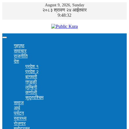
August 9, 2026, Sunday
२०८३ श्रावण २४ आईतवार
9:48:33
गृहपृष्ठ
समाचार
राजनीति
देश
प्रदेश १
प्रदेश २
बागमती
गण्डकी
लुम्बिनी
कर्णाली
सुदूरपश्चिम
समाज
अर्थ
पर्यटन
स्वास्थ्य
रोजगार
मनोरञ्जन