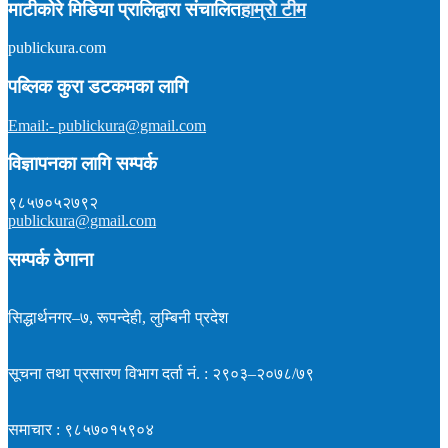
माटीकोरे मिडिया प्रालिद्वारा संचालित
हाम्रो टीम
publickura.com
अध्यक्ष :
टीकाराम शर्मा (विवेक)
सम्पादक :
प्रकाश न्यौपाने
समाचार : ९८५७०१५९०४
पब्लिक कुरा डटकमका लागि
इमेल : publickura@gmail.com
Email:- publickura@gmail.com
विज्ञापनका लागि सम्पर्क
९८५७०५२७९२
publickura@gmail.com
सम्पर्क ठेगाना
सिद्धार्थनगर–७, रूपन्देही, लुम्बिनी प्रदेश
सूचना तथा प्रसारण विभाग दर्ता नं. : २९०३–२०७८/७९
समाचार : ९८५७०१५९०४