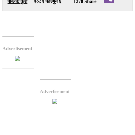
पब्लिक कुरा
२०८२ फाल्गुन ६
1270 Share
Viber
भैरहवा – रुपन्देही क्षेत्र नम्बर ४ का एमाले उम्मेदवार
प्रमोदकुमार यादवले जनतासित वाचा गर्ने भन्दा
उनीहरुका समस्या समाधान गर्ने कुरा महत्वपूर्ण रहेको
Advertisement
बताएका छन् । बिगतदेखि दल र नेताले जनतालाई
आश्वासन मात्र दिने गरेका कारण सर्वसाधरणमा निराशा
बढेको बताउँदैं आफूले जनताका समस्या समाधानमा जोड
दिने उनले प्रतिवद्धता व्यक्त गरे ।
जबसम्म समाजका हरेक क्षेत्र
समृद्ध बन्दैनन् तबसम्म समृद्ध
मुलुकको सपना पूरा नहुने यादवले
Advertisement
उल्लेख गरे । त्यसका लागि
जनताको जीवनस्तर उकासिन
जरुरी रहेको उनले जोड दिए ।
नागरिकको आर्थिक अवस्था
सुधार भएपछि मात्र समृद्धिको
सपना यथार्थमा परिणत हुने
यादवको भनाई छ ।
‘अब वाचा होइन, हामीले परिणाम खोज्ने हो,’ एमाले उम्मेदवार यादवले भने, ‘देश