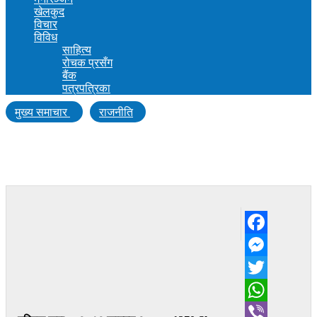
खेलकुद
विचार
विविध
साहित्य
रोचक प्रसँग
बैंक
पत्रपत्रिका
मुख्य समाचार
राजनीति
वाचा भन्दा जनताका समस्या सामाधान गर्ने कुरा
महत्वपूर्ण हो : एमाले उम्मेदवार यादव
Facebook
Messenger
Twitter
WhatsApp