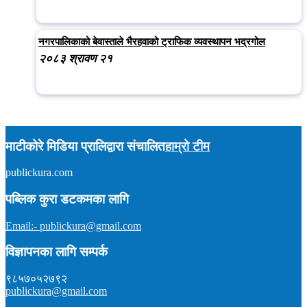
नगरपालिकाको बेवास्ताले भैरहवाको ट्राफिक व्यवस्थापन भद्रगोल
२०८३ श्रावण २१
माटीकोरे मिडिया प्रालिद्वारा संचालित
हाम्रो टीम
publickura.com
अध्यक्ष :
टीकाराम शर्मा (विवेक)
सम्पादक :
प्रकाश न्यौपाने
समाचार : ९८५७०१५९०४
पब्लिक कुरा डटकमका लागि
इमेल : publickura@gmail.com
Email:- publickura@gmail.com
विज्ञापनका लागि सम्पर्क
९८५७०५२७९२
publickura@gmail.com