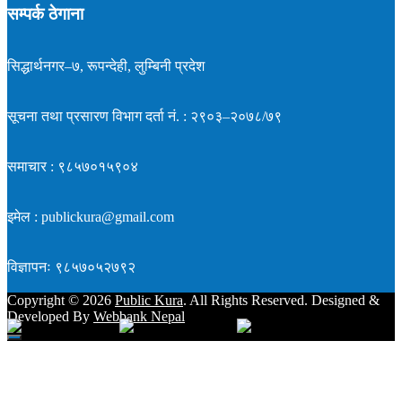
सम्पर्क ठेगाना
सिद्धार्थनगर–७, रूपन्देही, लुम्बिनी प्रदेश
सूचना तथा प्रसारण विभाग दर्ता नं. : २९०३–२०७८/७९
समाचार : ९८५७०१५९०४
इमेल : publickura@gmail.com
विज्ञापनः ९८५७०५२७९२
Copyright ©
2026
Public Kura
. All Rights Reserved. Designed &
Developed By
Webbank Nepal