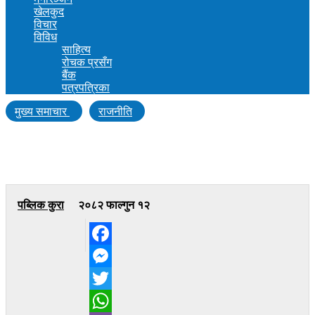
खेलकुद
विचार
विविध
साहित्य
रोचक प्रसँग
बैंक
पत्रपत्रिका
मुख्य समाचार
राजनीति
रूपन्देही–१ को विकासका लागि जसपा नेपालले जित्न
जरुरी छः उम्मेदवार खाँ
पब्लिक कुरा
२०८२ फाल्गुन १२
Facebook
Messenger
Twitter