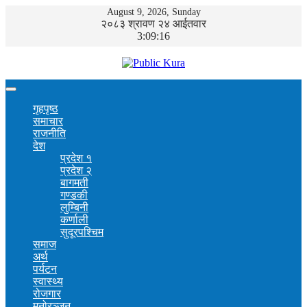
August 9, 2026, Sunday
२०८३ श्रावण २४ आईतवार
3:09:16
गृहपृष्ठ
समाचार
राजनीति
देश
प्रदेश १
प्रदेश २
बागमती
गण्डकी
लुम्बिनी
कर्णाली
सुदूरपश्चिम
समाज
अर्थ
पर्यटन
स्वास्थ्य
रोजगार
मनोरञ्जन