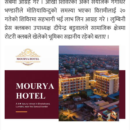
सबैमा आग्रह गरे । आँखा शिविरका अर्का संयोजक गंगाधर
भण्डारीले मोतियाविन्दुको समस्या भएका विरामीलाई २०
गतेको शिविरमा सहभागी भई लाभ लिन आग्रह गरे । लुम्बिनी
प्रेस क्लबका उपाध्यक्ष दीपेन्द्र बडुवालले सामाजिक क्षेत्रमा
रोटरी क्लबले खेलेको भूमिका सह्रानीय रहेको बताए ।