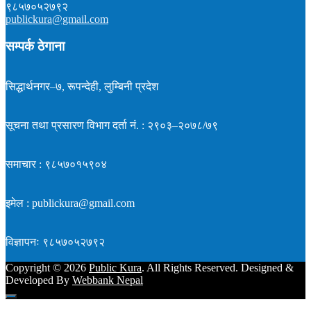
९८५७०५२७९२
publickura@gmail.com
सम्पर्क ठेगाना
सिद्धार्थनगर–७, रूपन्देही, लुम्बिनी प्रदेश
सूचना तथा प्रसारण विभाग दर्ता नं. : २९०३–२०७८/७९
समाचार : ९८५७०१५९०४
इमेल : publickura@gmail.com
विज्ञापनः ९८५७०५२७९२
Copyright ©
2026
Public Kura
. All Rights Reserved. Designed &
Developed By
Webbank Nepal