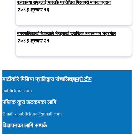
पञ्चकन्या समूहलाई भारतकै प्रतिष्ठित ग्रिनप्रो मानक प्रदान
२०८३ श्रावण १६
नगरपालिकाको बेवास्ताले भैरहवाको ट्राफिक व्यवस्थापन भद्रगोल
२०८३ श्रावण २१
माटीकोरे मिडिया प्रालिद्वारा संचालित
हाम्रो टीम
publickura.com
अध्यक्ष :
टीकाराम शर्मा (विवेक)
सम्पादक :
प्रकाश न्यौपाने
समाचार : ९८५७०१५९०४
पब्लिक कुरा डटकमका लागि
इमेल : publickura@gmail.com
Email:- publickura@gmail.com
विज्ञापनका लागि सम्पर्क