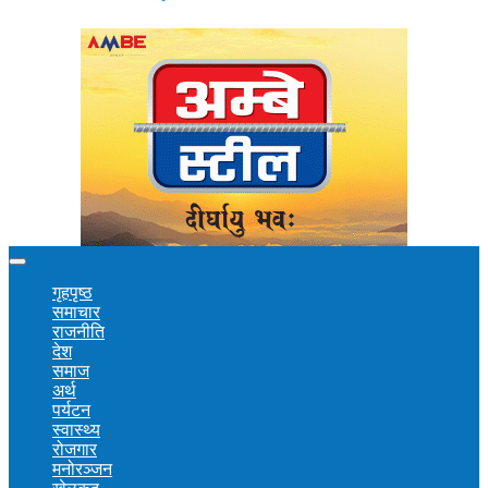
गृहपृष्ठ
समाचार
राजनीति
देश
समाज
अर्थ
पर्यटन
स्वास्थ्य
रोजगार
मनोरञ्जन