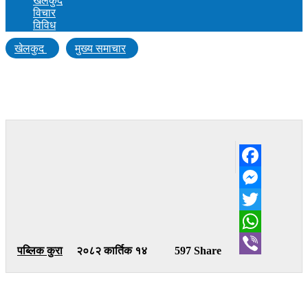
खेलकुद
विचार
विविध
खेलकुद
मुख्य समाचार
लुम्बिनी लायन्सलाई क्रिकेट क्षेत्रका अगुवाको
‘शुभकामना’
Facebook
Messenger
Twitter
WhatsApp
पब्लिक कुरा
२०८२ कार्तिक १४
597 Share
Viber