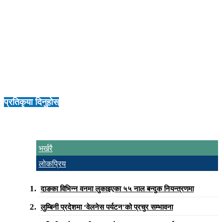
रौनियारका अनुसार, विश्वमा संकट पर्दा मानव कल्याणका लागि छठ्ठी मैयाको
उत्पत्ति भएको भन्ने मान्यता छ । छठ पूजामा सूर्य भगवानको पूजा गरिने र सूर्यको
वैज्ञानिक रुपमा पनि धेरै ठूलो महत्व छ ।
गोनहिया, दरखसवा लगायत भैरहवाको विभिन्न पोखरी तथा जलाशयमा छठ पूजा
गरिदै आइएको सिद्धार्थनगर–६ निवासी मनोज जयसवाल बताउछन् ।
प्रतिकृया दिनुहोस्
भर्खरै
लोकप्रिय
दाङका विभिन्न वनमा लुकाइएका ५५ नाल बन्दुक नियन्त्रणमा
लुम्बिनी प्रदेशमा ‘वेलनेस पर्यटन’को प्रचुर सम्भावना