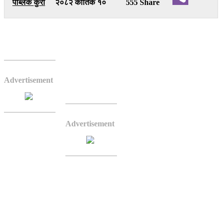
पब्लिक कुरा
२०८२ कार्तिक १०
555 Share
Viber
भैरहवा–उदाउदो र अस्ताउदो सूर्यको पूजा गरि मनाइने छठ
पूजाका निम्ति भैरहवा र आसपास क्षेत्रमा रहेका तलाउ,
जलाशय र नदी किनाराका स्थलहरु सजिएका छन् ।
Advertisement
तिहार सकिए
लगत्तै छठ पूजाको तयारी सुरु
भएको छ ।
भैरहवाको सिद्धार्थनगर
Advertisement
नगरपालिका–५ स्थित श्री
कालीभक्ति गण (ई) मा रहेको
पोखरी, सिद्धार्थनगर
नगरपालिका–४ स्थित श्री राम
जानकी हनुमान मन्दिर परिसरमा
रहेको पोखरी, सिद्धार्थनगर नगरपालिकास्थित मेउडिहवा, सिद्धार्थनगर नपा–९
स्थित गोनैया, दुमदुमुवा, सिद्धार्थनगर नपा–१२ स्थित डाँडागाँउ, बसन्तपुर
लगायत्का स्थानमा रहेका दर्जनौं पोखरी, जलासय र नदी किनाराका स्थलमा
सोमवार साँझदेखि हुने छठ पूजाकालागि सजाइएका छन् ।
विगतमा नेपालको विशेष गरी तराई–मधेश क्षेत्रमा मनाइँदै आइएको यो पर्व अहिले