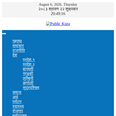
August 6, 2026, Thursday
२०८३ श्रावण २२ शुक्रबार
20:49:17
गृहपृष्ठ
समाचार
राजनीति
देश
प्रदेश १
प्रदेश २
बागमती
गण्डकी
लुम्बिनी
कर्णाली
सुदूरपश्चिम
समाज
अर्थ
पर्यटन
स्वास्थ्य
रोजगार
मनोरञ्जन