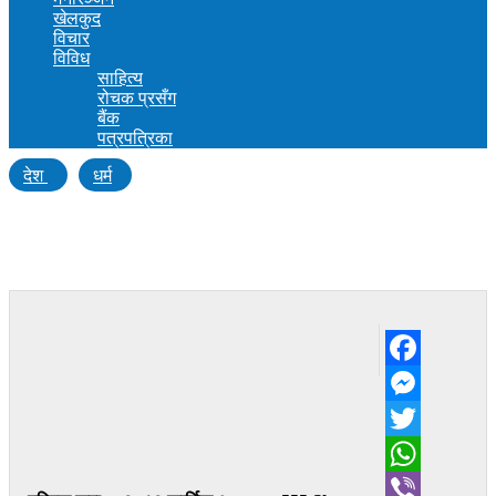
खेलकुद
विचार
विविध
साहित्य
रोचक प्रसँग
बैंक
पत्रपत्रिका
देश
धर्म
छठकालागि सजीसजाउ छन् भैरहवाका तलाउ र
जलाशय
Facebook
Messenger
Twitter
WhatsApp