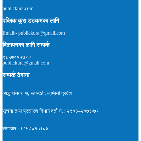
publickura.com
अध्यक्ष :
टीकाराम शर्मा (विवेक)
सम्पादक :
प्रकाश न्यौपाने
समाचार : ९८५७०१५९०४
पब्लिक कुरा डटकमका लागि
इमेल : publickura@gmail.com
Email:- publickura@gmail.com
विज्ञापनका लागि सम्पर्क
९८५७०५२७९२
publickura@gmail.com
सम्पर्क ठेगाना
सिद्धार्थनगर–७, रूपन्देही, लुम्बिनी प्रदेश
सूचना तथा प्रसारण विभाग दर्ता नं. : २९०३–२०७८/७९
समाचार : ९८५७०१५९०४