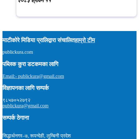
२०८३ श्रावण ११
माटीकोरे मिडिया प्रालिद्वारा संचालित
हाम्रो टीम
publickura.com
अध्यक्ष :
टीकाराम शर्मा (विवेक)
सम्पादक :
प्रकाश न्यौपाने
समाचार : ९८५७०१५९०४
पब्लिक कुरा डटकमका लागि
इमेल : publickura@gmail.com
Email:- publickura@gmail.com
विज्ञापनका लागि सम्पर्क
९८५७०५२७९२
publickura@gmail.com
सम्पर्क ठेगाना
सिद्धार्थनगर–७, रूपन्देही, लुम्बिनी प्रदेश