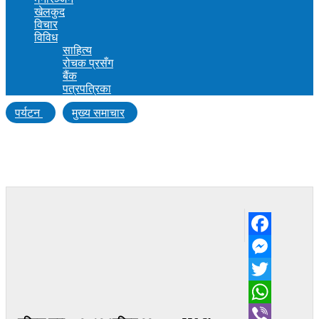
खेलकुद
विचार
विविध
साहित्य
रोचक प्रसँग
बैंक
पत्रपत्रिका
पर्यटन
मुख्य समाचार
यी १६ देश, जहाँबाट लुम्बिनी आए मात्रै १–१ जना
पर्यटक
Facebook
Messenger
Twitter
WhatsApp