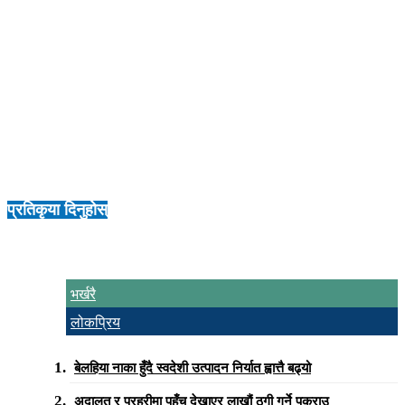
मात्रै लुम्बिनी भ्रमणमा आएका छन् ।
नौ महिनाको अधिमा लुम्बिनी तेस्रो मुलुकका ९८ देशका ७२ हजार ५१० पर्यटक
लुम्बिनी आएका छन् । सन् २०२४ भर १५ देशबाट एक–एक जना पर्यटक आएका
थिए । उक्त वर्ष ११० देशबाट १ लाख ११ हजार ४०३ जनाले लुम्बिनी भ्रमण
गरेका थिए । सन् २०२३ मा ६ देशबाट एक–एकजना पर्यटक लुम्बिनी आएका
थिए । उक्त वर्ष ८५ मुलुकका ७६ हजार २१० पर्यटक लुम्बिनी घुम्न आएको
विकास कोषको तथ्यांक छ ।
प्रतिकृया दिनुहोस्
भर्खरै
लोकप्रिय
बेलहिया नाका हुँदै स्वदेशी उत्पादन निर्यात ह्वात्तै बढ्यो
अदालत र प्रहरीमा पहुँच देखाएर लाखौं ठगी गर्ने पक्राउ