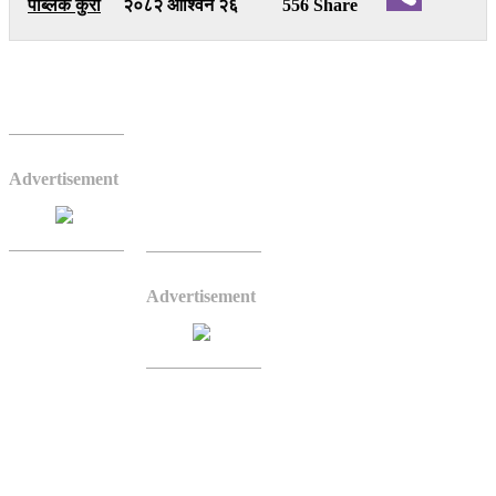
पब्लिक कुरा
२०८२ आश्विन २६
556 Share
Viber
भैरहवा– बुद्ध जन्मस्थल लुम्बिनीमा सन् २०२५ को नौं
महिनासम्म १६ देशबाट जम्मा १–१ जना पर्यटक आएको
पाइएको छ । लुम्बिनी विकास कोषले उपलब्ध गराएको
Advertisement
तथ्यांक अनुसार केही युद्धग्रस्त देशहरुबाट समेत एक–
एक जना मात्रै पर्यटकले लुम्बिनी घुमेका छन् ।
२०२५ को जनवरीदेखि
सेप्टेम्बरसम्मको तथ्यांक अनुसार
अफगानीस्तानबाट सेप्टेम्बरमा १
Advertisement
जना मात्रै पर्यटक आएन छन् ।
यस्तै, बेलारुसबाट मार्च, बेनिनबाट
अप्रिलमा, बोस्निया र
हर्जगोभिनाबाट फेब्रुअरीमा,
बोलिभियाबाट अप्रिलमा, चाडबाट
जुलाईमा, क्रोएशियाबाट मे
महिनामा एक–एकजना मात्रै पर्यटक आएका छन् ।
यसैगरी, डोमिनिकाबाट अप्रिल, इक्केडरबाट मार्च, घानाबाट अप्रिल, टापुबाट
जनवरी, केन्याबाट अप्रिलमा, मलावीबाट सेप्टेम्बरमा, माल्टाबाट अगस्टमा,
साउदी अबरबाट अगस्टमा र स्वीजरल्याण्डबाट मार्चमा एक–एक जना पर्यटक