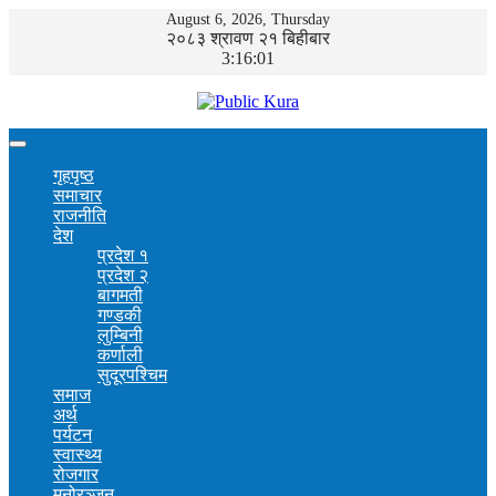
August 6, 2026, Thursday
२०८३ श्रावण २१ बिहीबार
3:16:01
गृहपृष्ठ
समाचार
राजनीति
देश
प्रदेश १
प्रदेश २
बागमती
गण्डकी
लुम्बिनी
कर्णाली
सुदूरपश्चिम
समाज
अर्थ
पर्यटन
स्वास्थ्य
रोजगार
मनोरञ्जन