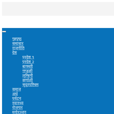
गृहपृष्ठ
समाचार
राजनीति
देश
प्रदेश १
प्रदेश २
बागमती
गण्डकी
लुम्बिनी
कर्णाली
सुदूरपश्चिम
समाज
अर्थ
पर्यटन
स्वास्थ्य
रोजगार
मनोरञ्जन