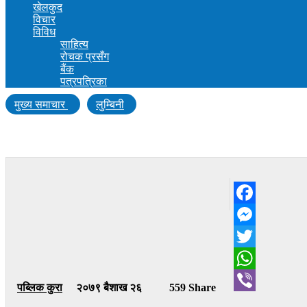
खेलकुद
विचार
विविध
साहित्य
रोचक प्रसँग
बैंक
पत्रपत्रिका
मुख्य समाचार
लुम्बिनी
अनावश्यक संरचना तत्काल हटाऊ [सम्पादकीय]
Facebook
Messenger
Twitter
WhatsApp
पब्लिक कुरा
२०७९ बैशाख २६
559 Share
Viber