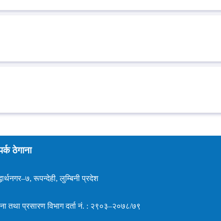
पर्क ठेगाना
धार्थनगर–७, रूपन्देही, लुम्बिनी प्रदेश
ना तथा प्रसारण विभाग दर्ता नं. : २९०३–२०७८/७९