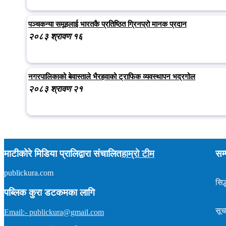
पञ्चकन्या समूहलाई भारतकै प्रतिष्ठित ग्रिनप्रो मानक प्रदान
२०८३ श्रावण १६
नगरपालिकाको बेवास्ताले भैरहवाको ट्राफिक व्यवस्थापन भद्रगोल
२०८३ श्रावण २१
माटीकोरे मिडिया प्रालिद्वारा संचालित
हाम्रो टीम
सम्
publickura.com
अध्यक्ष :
टीकाराम शर्मा (विवेक)
सम्पादक :
प्रकाश न्यौपाने
सिद्
समाचार : ९८५७०१५९०४
पब्लिक कुरा डटकमका लागि
इमेल : publickura@gmail.com
सूच
Email:- publickura@gmail.com