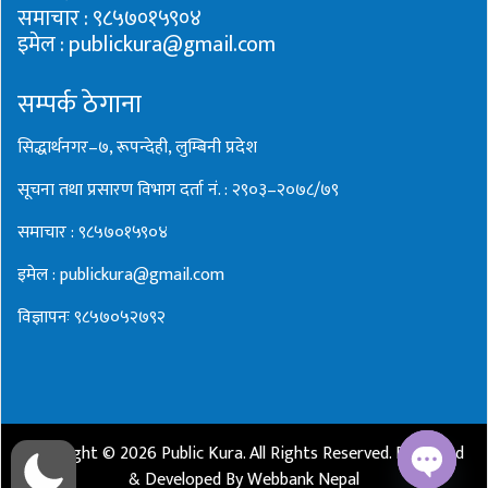
समाचार : ९८५७०१५९०४
इमेल : publickura@gmail.com
सम्पर्क ठेगाना
सिद्धार्थनगर–७, रूपन्देही, लुम्बिनी प्रदेश
सूचना तथा प्रसारण विभाग दर्ता नं. : २९०३–२०७८/७९
समाचार : ९८५७०१५९०४
इमेल : publickura@gmail.com
विज्ञापनः ९८५७०५२७९२
Copyright ©
2026
Public Kura
. All Rights Reserved. Designed
& Developed By
Webbank Nepal