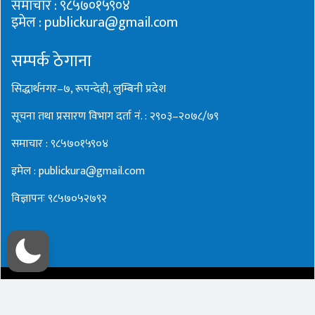
समाचार : ९८५७०१५९०४
इमेल : publickura@gmail.com
सम्पर्क ठेगाना
सिद्धार्थनगर–७, रूपन्देही, लुम्बिनी प्रदेश
सूचना तथा प्रसारण विभाग दर्ता नं. : २९०३–२०७८/७९
समाचार : ९८५७०१५९०४
इमेल : publickura@gmail.com
विज्ञापनः ९८५७०५२७९२
Copyright ©
2026
Public Kura
. All Rights Reserved. Designed
& Developed By
Webbank Nepal