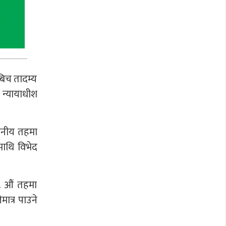
बिच तादम्य
 न्यायाधीश
थानीय तहमा
माथि विभेद
८ औं तहमा
ात्र पाउने