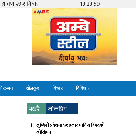
श्रावण २३ शनिबार
13:24:00
नोरञ्जन
खेलकुद
विचार
विविध
भर्खरै
लोकप्रिय
लुम्बिनी प्रदेशमा ५१ हजार मानिस विपदको
जोखिममा