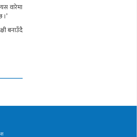
‘यस वारेमा
छ ।’
्षी बनाउँदै
देश