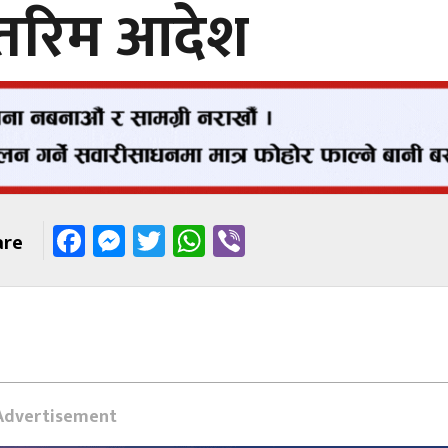
न्तरिम आदेश
Facebook
Messenger
Twitter
WhatsApp
Viber
are
Advertisement