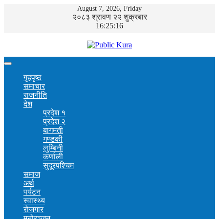
August 7, 2026, Friday
२०८३ श्रावण २२ शुक्रबार
16:25:17
गृहपृष्ठ
समाचार
राजनीति
देश
प्रदेश १
प्रदेश २
बागमती
गण्डकी
लुम्बिनी
कर्णाली
सुदूरपश्चिम
समाज
अर्थ
पर्यटन
स्वास्थ्य
रोजगार
मनोरञ्जन