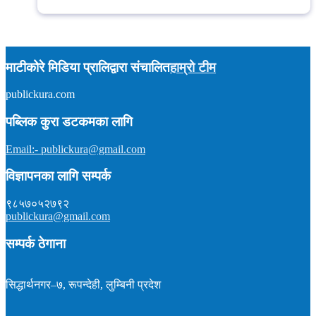
माटीकोरे मिडिया प्रालिद्वारा संचालित
हाम्रो टीम
publickura.com
अध्यक्ष :
टीकाराम शर्मा (विवेक)
सम्पादक :
प्रकाश न्यौपाने
समाचार : ९८५७०१५९०४
पब्लिक कुरा डटकमका लागि
इमेल : publickura@gmail.com
Email:- publickura@gmail.com
विज्ञापनका लागि सम्पर्क
९८५७०५२७९२
publickura@gmail.com
सम्पर्क ठेगाना
सिद्धार्थनगर–७, रूपन्देही, लुम्बिनी प्रदेश