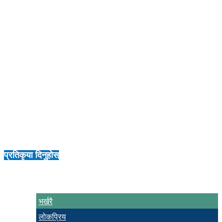
चापागाइँ, बालकृष्ण , बौद्ध दर्शन र सञ्चार, पृ.२ , लुम्बिनी वाङ्मय प्रतिष्ठान
२०७८ ।
नेपाल, रमेश, समस्या अनेक, समाधान एक, पृ.१२१, जीवन विज्ञान प्रतिष्ठान,
काठमाडौं, २०८० ।
न्यौपाने, गोबिन्द, बौद्ध दर्शनमा के हो प्रत्युुत्पय –समपाद, हिमालखबर पत्रिका,
१२ जेठ, २०७८ ।
शर्मा, नारायणप्रसाद, पत्रकारिताः मेरो मनयोग, पृ.३४ नेपालभूमि साप्ताहिक,
२०६८ ।
(साभारः लुम्बिनी प्रेस क्लबद्वारा प्रकाशित ‘लुम्बिनी प्रेस बुलेटिन’)
प्रतिकृया दिनुहोस्
भर्खरै
लोकप्रिय