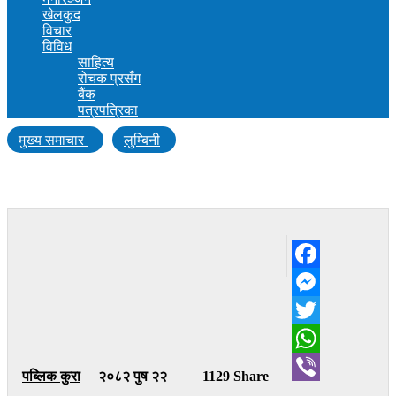
खेलकुद
विचार
विविध
साहित्य
रोचक प्रसँग
बैंक
पत्रपत्रिका
मुख्य समाचार
लुम्बिनी
बौद्ध दर्शनको प्रवर्द्धनमा लुम्बिनी प्रेस क्लब
Facebook
Messenger
Twitter
WhatsApp
पब्लिक कुरा
२०८२ पुष २२
1129 Share
Viber