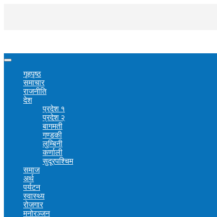
गृहपृष्ठ
समाचार
राजनीति
देश
प्रदेश १
प्रदेश २
बागमती
गण्डकी
लुम्बिनी
कर्णाली
सुदूरपश्चिम
समाज
अर्थ
पर्यटन
स्वास्थ्य
रोजगार
मनोरञ्जन