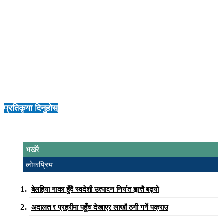
सञ्चारमाध्यमले तथ्यमा आधारित समाचार र खोजमूलक रिपोर्टिङमार्फत वातावरणीय अप
‘सबैभन्दा महत्वपूर्ण भूमिका आम नागरिकको हुन्छ । दैनिक जीवनशैलीमै सानो परिवर्
वृक्षरोपण गर्ने र सार्वजनिक सम्पत्तिको संरक्षण गर्ने जिम्मेवारी प्रत्येक नागर
नागरिक समाजको दबाब र आम नागरिकको सचेत व्यवहार एकआपसमा जोडिएर मात्र दिगो 
पर्यावरण संरक्षण समाज नेपालका अध्यक्ष गंगा पोखरेलको अध्यक्षता तथा उपाध्यक्ष 
अघि बढ्नेगरी स्थानीय सरकारलाई घचघचाउनुपर्ने जनाएका थिए ।
प्रतिकृया दिनुहोस्
भर्खरै
लोकप्रिय
बेलहिया नाका हुँदै स्वदेशी उत्पादन निर्यात ह्वात्तै बढ्यो
अदालत र प्रहरीमा पहुँच देखाएर लाखौं ठगी गर्ने पक्राउ