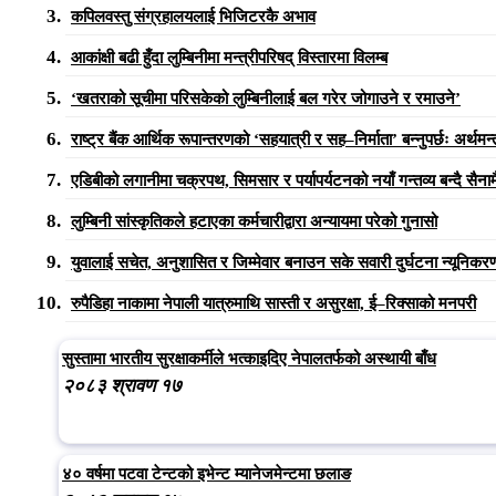
कपिलवस्तु संग्रहालयलाई भिजिटरकै अभाव
आकांक्षी बढी हुँदा लुम्बिनीमा मन्त्रीपरिषद् विस्तारमा विलम्ब
‘खतराको सूचीमा परिसकेको लुम्बिनीलाई बल गरेर जोगाउने र रमाउने’
राष्ट्र बैंक आर्थिक रूपान्तरणको ‘सहयात्री र सह–निर्माता’ बन्नुपर्छः अर्थमन्त
एडिबीको लगानीमा चक्रपथ, सिमसार र पर्यापर्यटनको नयाँ गन्तव्य बन्दै सैनाम
लुम्बिनी सांस्कृतिकले हटाएका कर्मचारीद्वारा अन्यायमा परेको गुनासो
युवालाई सचेत, अनुशासित र जिम्मेवार बनाउन सके सवारी दुर्घटना न्यूनिकरण 
रुपैडिहा नाकामा नेपाली यात्रुमाथि सास्ती र असुरक्षा, ई–रिक्साको मनपरी
सुस्तामा भारतीय सुरक्षाकर्मीले भत्काइदिए नेपालतर्फको अस्थायी बाँध
२०८३ श्रावण १७
४० वर्षमा पटवा टेन्टको इभेन्ट म्यानेजमेन्टमा छलाङ