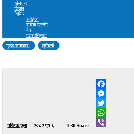
खेलकुद
विचार
विविध
साहित्य
रोचक प्रसँग
बैंक
पत्रपत्रिका
मुख्य समाचार
लुम्बिनी
‘पर्यावरण संरक्षण गर्नु सबैको दायित्व’
Facebook
Messenger
Twitter
WhatsApp
पब्लिक कुरा
२०८२ पुष ६
1030 Share
Viber