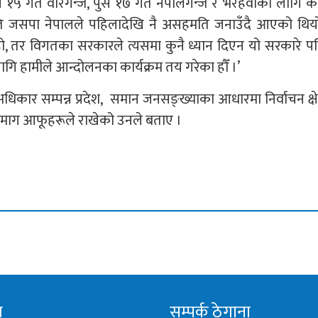
 १५ गते वीरगन्ज, पुस १७ गते नेपालगन्ज र भैरहवाका लागि का
्रति जसपा नेपालले पहिलादेखि नै असहमति जनाउँदै आएको थियो
 हो, तर विगतका सरकारले त्यसमा कुनै ध्यान दिएन यो सरकारे प
लागि हामीले आन्दोलनका कार्यक्रम तय गरेका हौँ ।’
ायत्त अधिकार सम्पन्न प्रदेश, समान जनसङ्ख्याका आधारमा निर्वाचन क्षेत
ने माग आफूहरूले राखेको उनले बताए ।
म
सम्पर्क ठेगाना