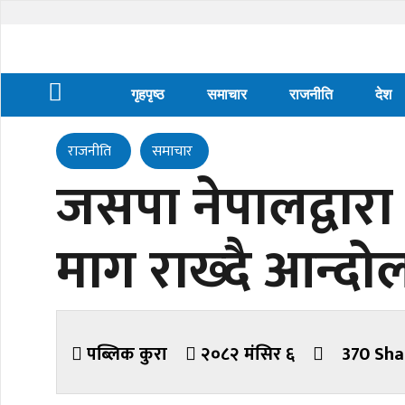
गृहपृष्ठ
समाचार
राजनीति
देश
राजनीति
समाचार
जसपा नेपालद्वार
माग राख्दै आन्द
पब्लिक कुरा
२०८२ मंसिर ६
370 Sha