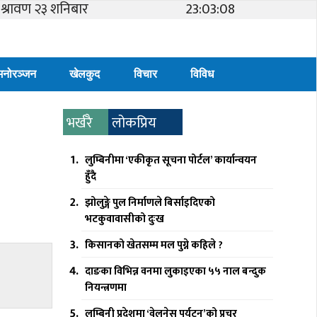
श्रावण २३ शनिबार
23:03:08
मनोरञ्जन
खेलकुद
विचार
विविध
भर्खरै
लोकप्रिय
लुम्बिनीमा ‘एकीकृत सूचना पोर्टल’ कार्यान्वयन
हुँदै
झोलुङ्गे पुल निर्माणले बिर्साइदिएको
भटकुवावासीको दुःख
किसानको खेतसम्म मल पुग्ने कहिले ?
दाङका विभिन्न वनमा लुकाइएका ५५ नाल बन्दुक
नियन्त्रणमा
लुम्बिनी प्रदेशमा ‘वेलनेस पर्यटन’को प्रचुर