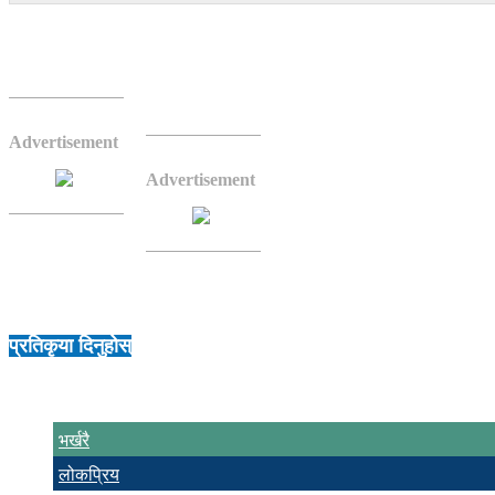
फागुन २१ गते हुने प्रतिनिधि सभा र माघ ११ मा हुने राष्ट
आयोगले शुक्रबार दुवै निर्वाचनका 
लागि मङ्सिर १ देखि ७ गतेसम्म दल 
Advertisement
आयोगले दल दर्ताका लागि निवेदन
Advertisement
फागुन २० गतेबाट राष्ट्रिय सभामा ए
प्रतिकृया दिनुहोस्
भर्खरै
लोकप्रिय