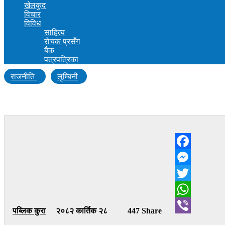
खेलकुद
विचार
विविध
साहित्य
रोचक प्रसँग
बैंक
पत्रपत्रिका
राजनीति
लुम्बिनी
प्रतिनिधि सभा र राष्ट्रिय सभा निर्वाचनका लागि दल दर्
Facebook
Messenger
Twitter
WhatsApp
पब्लिक कुरा
२०८२ कार्तिक २८
447 Share
Viber