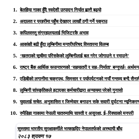
बेलहिया नाका हुँदै स्वदेशी उत्पादन निर्यात ह्वात्तै बढ्यो
अदालत र प्रहरीमा पहुँच देखाएर लाखौं ठगी गर्ने पक्राउ
कपिलवस्तु संग्रहालयलाई भिजिटरकै अभाव
आकांक्षी बढी हुँदा लुम्बिनीमा मन्त्रीपरिषद् विस्तारमा विलम्ब
‘खतराको सूचीमा परिसकेको लुम्बिनीलाई बल गरेर जोगाउने र रमाउने’
राष्ट्र बैंक आर्थिक रूपान्तरणको ‘सहयात्री र सह–निर्माता’ बन्नुपर्छः अर्थमन्त
एडिबीको लगानीमा चक्रपथ, सिमसार र पर्यापर्यटनको नयाँ गन्तव्य बन्दै सैनाम
लुम्बिनी सांस्कृतिकले हटाएका कर्मचारीद्वारा अन्यायमा परेको गुनासो
युवालाई सचेत, अनुशासित र जिम्मेवार बनाउन सके सवारी दुर्घटना न्यूनिकरण 
रुपैडिहा नाकामा नेपाली यात्रुमाथि सास्ती र असुरक्षा, ई–रिक्साको मनपरी
सुस्तामा भारतीय सुरक्षाकर्मीले भत्काइदिए नेपालतर्फको अस्थायी बाँध
२०८३ श्रावण १७