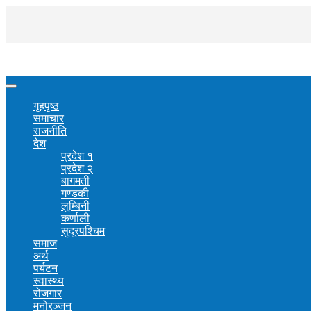
गृहपृष्ठ
समाचार
राजनीति
देश
प्रदेश १
प्रदेश २
बागमती
गण्डकी
लुम्बिनी
कर्णाली
सुदूरपश्चिम
समाज
अर्थ
पर्यटन
स्वास्थ्य
रोजगार
मनोरञ्जन