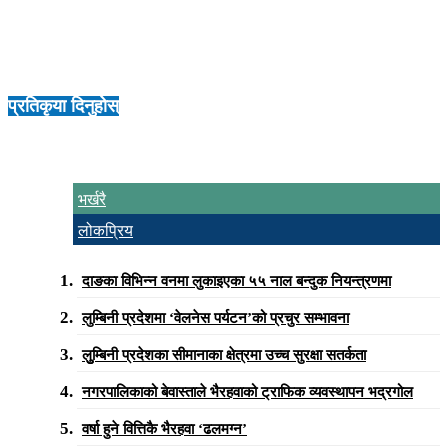
भट्टराईले जानकारी दिए ।
प्रतिकृया दिनुहोस्
भर्खरै
लोकप्रिय
दाङका विभिन्न वनमा लुकाइएका ५५ नाल बन्दुक नियन्त्रणमा
लुम्बिनी प्रदेशमा ‘वेलनेस पर्यटन’को प्रचुर सम्भावना
लुुम्बिनी प्रदेशका सीमानाका क्षेत्रमा उच्च सुरक्षा सतर्कता
नगरपालिकाको बेवास्ताले भैरहवाको ट्राफिक व्यवस्थापन भद्रगोल
वर्षा हुने वित्तिकै भैरहवा ‘ढलमग्न’