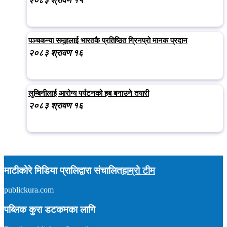
२०८३ श्रावण १५
पञ्चकन्या समूहलाई भारतकै प्रतिष्ठित ग्रिनप्रो मानक प्रदान
२०८३ श्रावण १६
लुम्बिनीलाई आरोग्य पर्यटनको हब बनाउने तयारी
२०८३ श्रावण १६
माटीकोरे मिडिया प्रालिद्वारा संचालित
हाम्रो टीम
publickura.com
अध्यक्ष :
टीकाराम शर्मा (विवेक)
सम्पादक :
प्रकाश न्यौपाने
समाचार : ९८५७०१५९०४
पब्लिक कुरा डटकमका लागि
इमेल : publickura@gmail.com