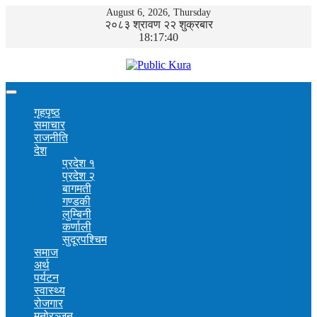
August 6, 2026, Thursday
२०८३ श्रावण २२ शुक्रबार
18:17:40
गृहपृष्ठ
समाचार
राजनीति
देश
प्रदेश १
प्रदेश २
बागमती
गण्डकी
लुम्बिनी
कर्णाली
सुदूरपश्चिम
समाज
अर्थ
पर्यटन
स्वास्थ्य
रोजगार
मनोरञ्जन