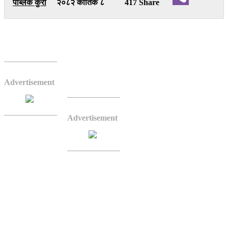
पब्लिक कुरा
२०८२ कार्तिक ८
417 Share
Viber
निर्वाचन आयोगले नयाँ राजनीतिक दल दर्ताका निम्ति
निवेदन दिइएका १५ दलको कागजात स्वीकृतिका लागि
अध्ययन गरिरहेको जनाएको छ ।
Advertisement
आउँदो फागुन २१ गते हुने गरी
प्रतिनिधिसभा सदस्यको निर्वाचन
घोषणा गरिनुअघि १० दल दर्ताका
Advertisement
निम्ति निवेदन दिइएको थियो ।
निर्वाचन घोषणापछि पाँच दल
दर्ताका निम्ति निवेदन दिइएको र
तिनका कागजात विचाराधीन
अवस्थामा रहेको आयोगको भनाइ
छ ।
सामान्यतः आयोगमा दल दर्ताका निम्ति जहिले पनि निवेदन दिन सकिन्छ । तर,
‘जेनजी’ आन्दोलनपश्चात् नयाँ सरकार गठन भई प्रतिनिधिसभा विघटन र
निर्वाचन घोषणा गरिएको परिवेशमा युवापुस्ताको समेत सहभागितामा दल दर्ताको
क्रम देखिएको छ ।
प्रक्रिया पुग्नेको आवेदन स्वीकृत हुने आयोगका प्रवक्ता नारायणप्रसाद