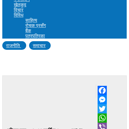
खेलकुद
विचार
विविध
साहित्य
रोचक प्रसँग
बैंक
पत्रपत्रिका
राजनीति
समाचार
नयाँ १५ दल दर्ताको निवेदन, अध्ययन गर्दै निर्वाचन
आयोग
Facebook
Messenger
Twitter
WhatsApp