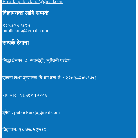
Email:- publickura@gmail.com
विज्ञापनका लागि सम्पर्क
९८५७०५२७९२
publickura@gmail.com
सम्पर्क ठेगाना
सिद्धार्थनगर–७, रूपन्देही, लुम्बिनी प्रदेश
सूचना तथा प्रसारण विभाग दर्ता नं. : २९०३–२०७८/७९
समाचार : ९८५७०१५९०४
इमेल : publickura@gmail.com
विज्ञापनः ९८५७०५२७९२