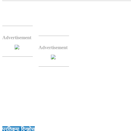
नेकपा एमालेका नेता महेश बर्तौलाले राज्यविरुद्धको अपराध
आज बिहान सामाजिक सञ्जाल मार्फत 
गर्नुपर्ने बताएका हुन्।
Advertisement
‘प्रहरीबाट लुटिएका हतियारहरु (ब
Advertisement
मागसहित जेनेरेसन जेडले गरेको शान्
फेसबुकमा लेखेका छन्, ‘हाम्रो इत
हुन्।’
बर्तौलाले अर्याल सिंहदरबार, संस
आरोप लगाएका छन्।
‘शुद्ध नेपाली जेनजीहरुले पनि यो कुरा बुझुन् कि शान्तिपूर्ण आन्दोलनभित्र उ
अपराध प्रकरणमा संलग्न दोषी र अपराधीहरूलाई प्रयाप्त प्रमाण रहँदारहँदै पनि
ह्वात्तै बढेर गएको छ। त्यसैले सतहमा उद्घाटित यी सबै गम्भीर तथ्यहरुका आधार
अनुसन्धान प्रकृया अगाडी बढाइनु पर्छ।’
प्रतिकृया दिनुहोस्