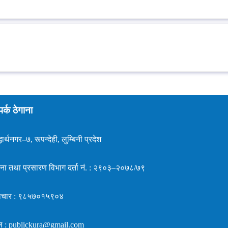
पर्क ठेगाना
धार्थनगर–७, रूपन्देही, लुम्बिनी प्रदेश
ना तथा प्रसारण विभाग दर्ता नं. : २९०३–२०७८/७९
ाचार : ९८५७०१५९०४
ल : publickura@gmail.com