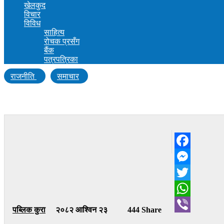
खेलकुद
विचार
विविध
साहित्य
रोचक प्रसँग
बैंक
पत्रपत्रिका
राजनीति
समाचार
राज्यविरुद्धको अपराधमा वर्तमान गृहमन्त्री अर्याललाई तत्
Facebook
Messenger
Twitter
WhatsApp
पब्लिक कुरा
२०८२ आश्विन २३
444 Share
Viber