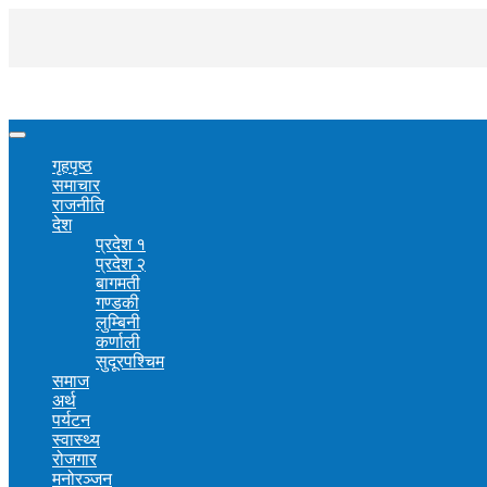
गृहपृष्ठ
समाचार
राजनीति
देश
प्रदेश १
प्रदेश २
बागमती
गण्डकी
लुम्बिनी
कर्णाली
सुदूरपश्चिम
समाज
अर्थ
पर्यटन
स्वास्थ्य
रोजगार
मनोरञ्जन