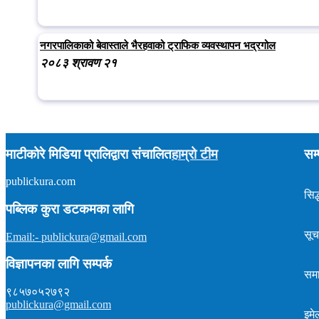
नगरपालिकाको बेवास्ताले भैरहवाको ट्राफिक व्यवस्थापन भद्रगोल
२०८३ श्रावण २१
माटीकोरे मिडिया प्रालिद्वारा संचालित
हाम्रो टीम
सम्
publickura.com
अध्यक्ष :
टीकाराम शर्मा (विवेक)
सम्पादक :
प्रकाश न्यौपाने
सिद्
समाचार : ९८५७०१५९०४
पब्लिक कुरा डटकमका लागि
इमेल : publickura@gmail.com
सूच
Email:- publickura@gmail.com
विज्ञापनका लागि सम्पर्क
सम
९८५७०५२७९२
publickura@gmail.com
इमे