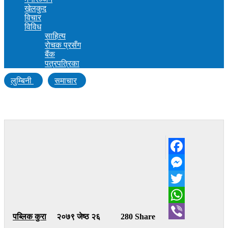
खेलकुद
विचार
विविध
साहित्य
रोचक प्रसँग
बैंक
पत्रपत्रिका
लुम्बिनी
समाचार
शिशु हत्या अभियोगमा किशोरी पक्राउ
Facebook
Messenger
Twitter
WhatsApp
पब्लिक कुरा
२०७९ जेष्ठ २६
280 Share
Viber