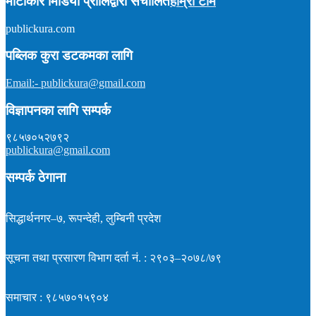
माटीकोरे मिडिया प्रालिद्वारा संचालित
हाम्रो टीम
publickura.com
अध्यक्ष :
टीकाराम शर्मा (विवेक)
सम्पादक :
प्रकाश न्यौपाने
समाचार : ९८५७०१५९०४
पब्लिक कुरा डटकमका लागि
इमेल : publickura@gmail.com
Email:- publickura@gmail.com
विज्ञापनका लागि सम्पर्क
९८५७०५२७९२
publickura@gmail.com
सम्पर्क ठेगाना
सिद्धार्थनगर–७, रूपन्देही, लुम्बिनी प्रदेश
सूचना तथा प्रसारण विभाग दर्ता नं. : २९०३–२०७८/७९
समाचार : ९८५७०१५९०४