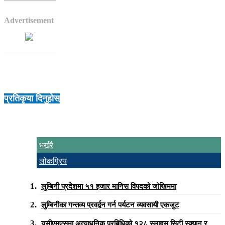
Advertisement
प्रतिकृया दिनुहोस्
भर्खरै
लोकप्रिय
लुम्बिनी प्रदेशमा ५१ हजार मानिस विपदको जोखिममा
लुम्बिनीका गन्तव्य प्रवर्द्वन गर्न पर्यटन व्यवसायी एकजुट
युसीएमएसमा अत्याधुनिक प्रबिधिको १२८ स्लाइस सिटी स्क्यान र