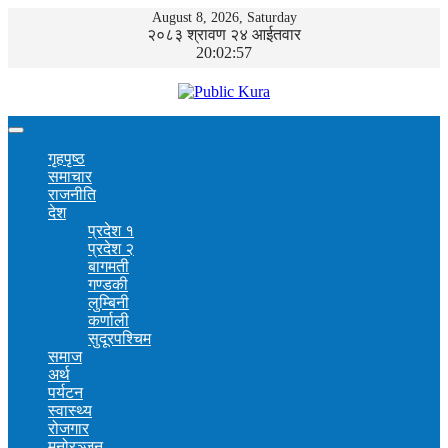
August 8, 2026, Saturday
२०८३ श्रावण २४ आईतवार
20:02:57
गृहपृष्ठ
समाचार
राजनीति
देश
प्रदेश १
प्रदेश २
बागमती
गण्डकी
लुम्बिनी
कर्णाली
सुदूरपश्चिम
समाज
अर्थ
पर्यटन
स्वास्थ्य
रोजगार
मनोरञ्जन