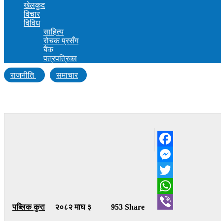
खेलकुद
विचार
विविध
साहित्य
रोचक प्रसँग
बैंक
पत्रपत्रिका
राजनीति
समाचार
गगनलाई बधाई दिँदै कांग्रेस नेतृ सुजाताले भनिन्– परिवर
Facebook
Messenger
Twitter
WhatsApp
पब्लिक कुरा
२०८२ माघ ३
953 Share
Viber