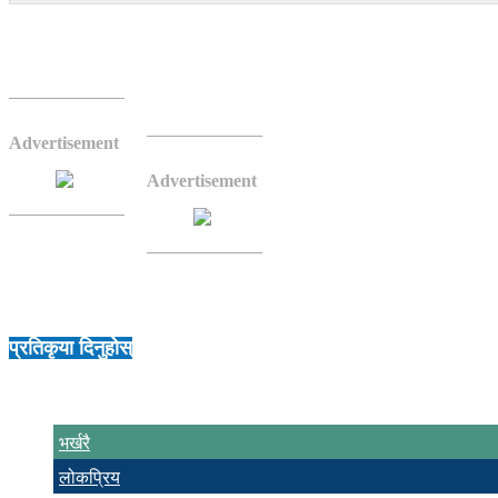
नेपाली कांग्रेसकी नेतृ सुजाता कोइरालाले विशेष महाधिवे
सामाजिक संजाल फेसबुकमार्फत आफ्न
Advertisement
‘अहिले युवाले, नेपाली समाजले, नेप
भएको छ, म बधाई दिन चाहन्छु’ उन
Advertisement
नेतृ कोइरालाले परिवर्तनलाई खुसी भ
प्रतिकृया दिनुहोस्
भर्खरै
लोकप्रिय