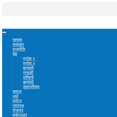
गृहपृष्ठ
समाचार
राजनीति
देश
प्रदेश १
प्रदेश २
बागमती
गण्डकी
लुम्बिनी
कर्णाली
सुदूरपश्चिम
समाज
अर्थ
पर्यटन
स्वास्थ्य
रोजगार
मनोरञ्जन