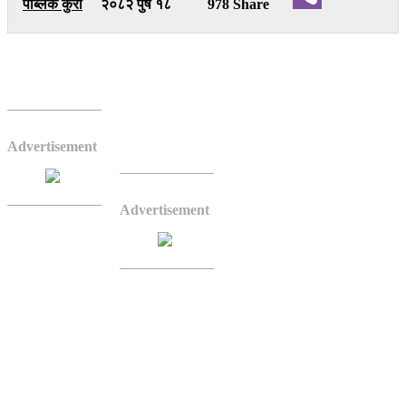
पब्लिक कुरा
२०८२ पुष १८
978 Share
Viber
नेकपा एमालेका नेता गोकुल बास्कोटाले पाकिस्तानी र
बङ्गलादेशी मोडेलको प्रतिशोधकाे राजनीतिले नेपालमा
टुसा हालेको बताएका छन् ।
Advertisement
सामाजिक सञ्जालमा उनले
लेखेका छन्–’लामै समयदेखि चल्दै
आएको पाकिस्तानी र पछिल्लो
Advertisement
समय जरा गाड्दै गएको
बङ्गलादेशी मोडेलको प्रतिशोधी
राजनीतिले अब नेपाली
राजनीतिमा टुसा हालेको प्रस्ट
सङ्केत दिन थालेका छन्। यो,
अति सत्ता केन्द्रित राजनीतिले
सैद्धान्तिक जग गुमाएको परिणाम हो।’
घृणाको सीमारेखा काटेर हिंस्रक बाटो समाए अवस्था विकराल बन्ने भन्दै उनले
देशलाई त्यो बाटोमा जान दिन नहुने उल्लेख गरेका छन् ।