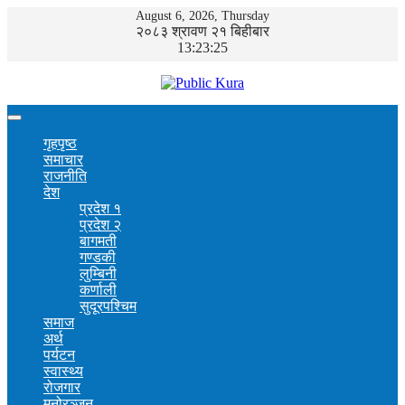
August 6, 2026, Thursday
२०८३ श्रावण २१ बिहीबार
13:23:25
गृहपृष्ठ
समाचार
राजनीति
देश
प्रदेश १
प्रदेश २
बागमती
गण्डकी
लुम्बिनी
कर्णाली
सुदूरपश्चिम
समाज
अर्थ
पर्यटन
स्वास्थ्य
रोजगार
मनोरञ्जन