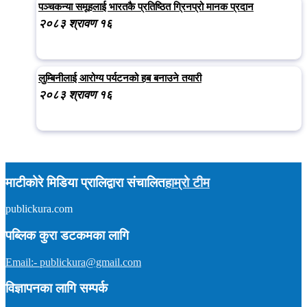
पञ्चकन्या समूहलाई भारतकै प्रतिष्ठित ग्रिनप्रो मानक प्रदान
२०८३ श्रावण १६
लुम्बिनीलाई आरोग्य पर्यटनको हब बनाउने तयारी
२०८३ श्रावण १६
माटीकोरे मिडिया प्रालिद्वारा संचालित
हाम्रो टीम
publickura.com
अध्यक्ष :
टीकाराम शर्मा (विवेक)
सम्पादक :
प्रकाश न्यौपाने
समाचार : ९८५७०१५९०४
पब्लिक कुरा डटकमका लागि
इमेल : publickura@gmail.com
Email:- publickura@gmail.com
विज्ञापनका लागि सम्पर्क