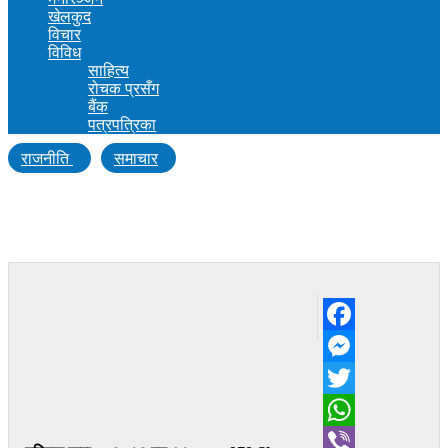
खेलकुद
विचार
विविध
साहित्य
रोचक प्रसँग
बैंक
पत्रपत्रिका
राजनीति
समाचार
नेपालमा प्रतिशोधको राजनीतिले टुसा हाल्यो :
बास्कोटा
Facebook
Messenger
Twitter
WhatsApp