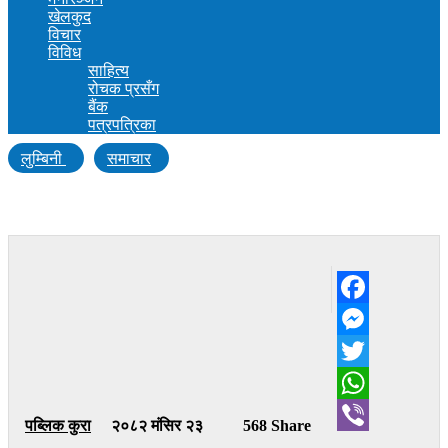
खेलकुद
विचार
विविध
साहित्य
रोचक प्रसँग
बैंक
पत्रपत्रिका
लुम्बिनी
समाचार
चौधरी हत्या घटनामा तीनजना प्रहरी नियन्त्रणमा
Facebook
Messenger
Twitter
WhatsApp
पब्लिक कुरा
२०८२ मंसिर २३
568 Share
Viber