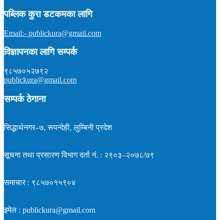
सम्पादक :
प्रकाश न्यौपाने
समाचार : ९८५७०१५९०४
पब्लिक कुरा डटकमका लागि
इमेल : publickura@gmail.com
Email:- publickura@gmail.com
विज्ञापनका लागि सम्पर्क
९८५७०५२७९२
publickura@gmail.com
सम्पर्क ठेगाना
सिद्धार्थनगर–७, रूपन्देही, लुम्बिनी प्रदेश
सूचना तथा प्रसारण विभाग दर्ता नं. : २९०३–२०७८/७९
समाचार : ९८५७०१५९०४
इमेल : publickura@gmail.com