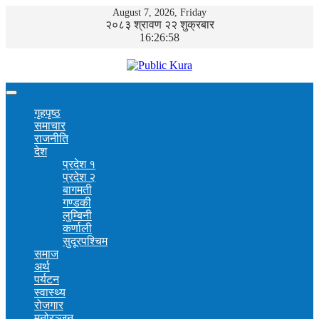
August 7, 2026, Friday
२०८३ श्रावण २२ शुक्रबार
16:26:58
गृहपृष्ठ
समाचार
राजनीति
देश
प्रदेश १
प्रदेश २
बागमती
गण्डकी
लुम्बिनी
कर्णाली
सुदूरपश्चिम
समाज
अर्थ
पर्यटन
स्वास्थ्य
रोजगार
मनोरञ्जन