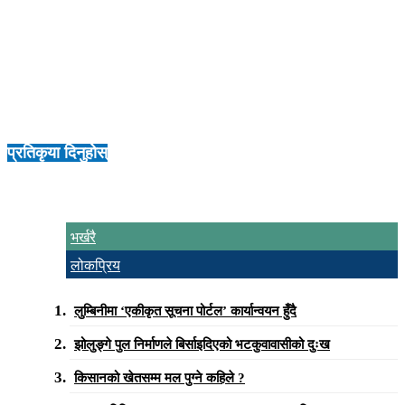
दिएको छैन । उनको शव पोष्टमार्टम लागि नेपालगन्जमा राखिएको र रिपोर्ट
आएपछि थप पुष्ट्याइँ हुने प्रहरीले बताएको छ ।
आफन्त भारतमा भएको र मंगलबारसम्म आइपुगेपछि पोष्टमार्टम गरिने कार्कीले
जनाए । पक्राउ परेकाहरुको वारेमा पनि प्रहरीले केही खुलाएको छैन ।
प्रतिकृया दिनुहोस्
भर्खरै
लोकप्रिय
लुम्बिनीमा ‘एकीकृत सूचना पोर्टल’ कार्यान्वयन हुँदै
झोलुङ्गे पुल निर्माणले बिर्साइदिएको भटकुवावासीको दुःख
किसानको खेतसम्म मल पुग्ने कहिले ?