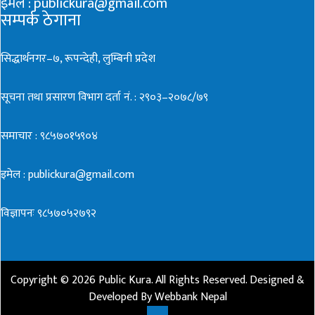
इमेल : publickura@gmail.com
सम्पर्क ठेगाना
सिद्धार्थनगर–७, रूपन्देही, लुम्बिनी प्रदेश
सूचना तथा प्रसारण विभाग दर्ता नं. : २९०३–२०७८/७९
समाचार : ९८५७०१५९०४
इमेल : publickura@gmail.com
विज्ञापनः ९८५७०५२७९२
Copyright ©
2026
Public Kura
. All Rights Reserved. Designed &
Developed By
Webbank Nepal