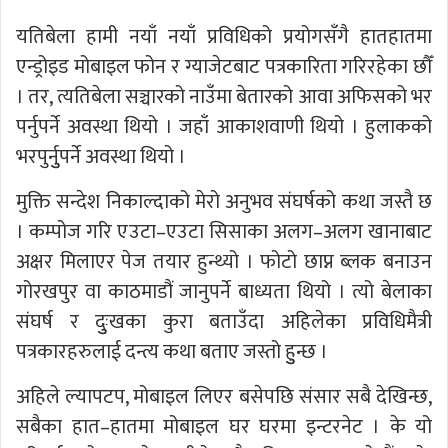
यतिबेला हामी नयाँ नयाँ प्रविधिको प्रयोगसँगै हातहातमा
एन्ड्रोइड मोबाइल फोन र ग्याजेटबाट पत्रकारिता गरिरहेका छौँ
। तर, त्यतिबेला सञ्चारको नाउँमा बेतारको आवा अफिसको भर
पर्नुपर्ने अवस्था थियो । जहाँ आकाशवाणी थियो । हुलाकको
भरपुर्नुुपर्ने अवस्था थियो ।
मुक्ति सन्देश निकाल्दाको मेरो अनुभव संघर्षको कथा जस्तै छ
। कम्पोज गरि एउटा–एउटा सिसाका अलग–अलग खानाबाट
अक्षर मिलाएर पेज तयार हुन्थ्यो । फोटो छाप्न ब्लक बनाउन
गोरखपुर वा काठमाडौं जानुपर्ने बाध्यता थियो । त्यो बेलाका
संघर्ष र दुुःखका कुरा बताउँदा अहिलेका प्रविधिमैत्री
पत्रकारहरुलाई दन्त्य कथा बताए जस्तो हुुन्छ ।
अहिले ल्यापटप, मोबाइल लिएर बसेपछि संसार सबै देखिन्छ,
सबैका हात–हातमा मोबाइल घर घरमा इन्टरनेट । के यो