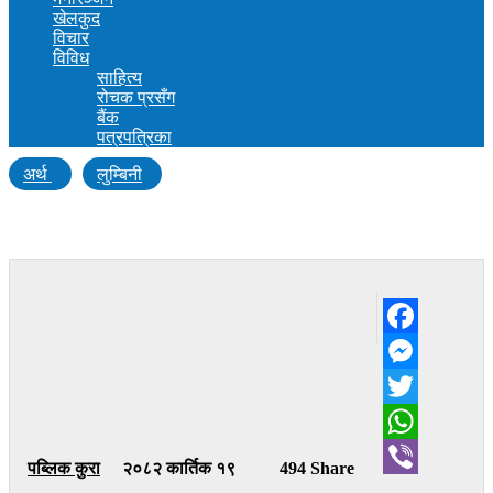
खेलकुद
विचार
विविध
साहित्य
रोचक प्रसँग
बैंक
पत्रपत्रिका
अर्थ
लुम्बिनी
रुपन्देहीमा उत्पादित फ्रेन्च फ्राइज अब अमेरिकामा
Facebook
Messenger
Twitter
WhatsApp
पब्लिक कुरा
२०८२ कार्तिक १९
494 Share
Viber