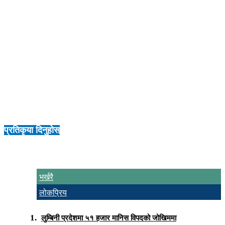
बजारमा निर्यात गरिएको थियो । उद्योगका सञ्चालक तथा अध्यक्ष कृष्णप्रसाद
पौडेल हुन् । यो उद्योग युरोपेली प्रविधिमा आधारित छ ।
करिब पाँच बिगाहा जमिनमा उद्योग फैलिएको छ । यसको भवन ६० हजार वर्ग
फिटको छ । पूर्ण क्षमतामा सञ्चालन गर्न २ अर्बभन्दा बढी लगानी आवश्यक छ ।
हालसम्म यसमा डेढ अर्ब रुपैयाँ लगानी भएको छ । यो लगानीमध्ये ७० प्रतिशत
बैंक ऋण हो। बाँकी ३० प्रतिशत स्वपुँजी रहेको छ । अहिले यो उद्योगमा २ सय
जनाले रोजगारी पाएका छन् । उद्योगले फ्रेञ्च फ्राइज मात्र उत्पादन गर्दैन ।
यसले आलु टिक्की, स्माइलीज र ह्यास ब्राउन पनि उत्पादन गर्छ । उद्योगले खाद्य
सुरक्षा र गुणस्तरको विश्वव्यापी मानकको प्रमाणपत्र पनि प्राप्त गरेको छ ।
प्रतिकृया दिनुहोस्
भर्खरै
लोकप्रिय
लुम्बिनी प्रदेशमा ५१ हजार मानिस विपदको जोखिममा