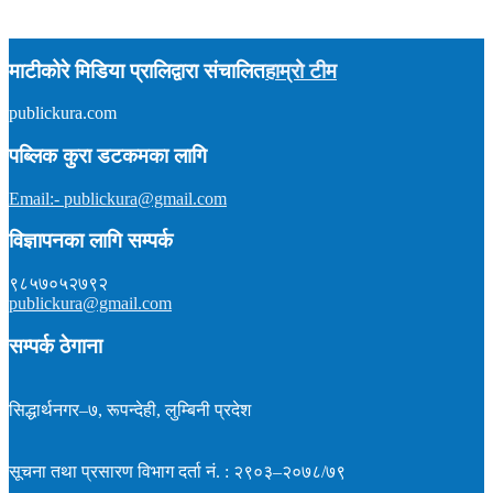
माटीकोरे मिडिया प्रालिद्वारा संचालित
हाम्रो टीम
publickura.com
अध्यक्ष :
टीकाराम शर्मा (विवेक)
सम्पादक :
प्रकाश न्यौपाने
समाचार : ९८५७०१५९०४
पब्लिक कुरा डटकमका लागि
इमेल : publickura@gmail.com
Email:- publickura@gmail.com
विज्ञापनका लागि सम्पर्क
९८५७०५२७९२
publickura@gmail.com
सम्पर्क ठेगाना
सिद्धार्थनगर–७, रूपन्देही, लुम्बिनी प्रदेश
सूचना तथा प्रसारण विभाग दर्ता नं. : २९०३–२०७८/७९