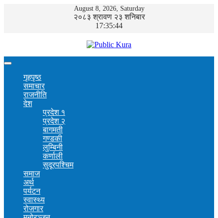
August 8, 2026, Saturday
२०८३ श्रावण २३ शनिबार
17:35:44
गृहपृष्ठ
समाचार
राजनीति
देश
प्रदेश १
प्रदेश २
बागमती
गण्डकी
लुम्बिनी
कर्णाली
सुदूरपश्चिम
समाज
अर्थ
पर्यटन
स्वास्थ्य
रोजगार
मनोरञ्जन