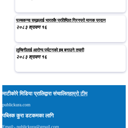
पञ्चकन्या समूहलाई भारतकै प्रतिष्ठित ग्रिनप्रो मानक प्रदान
२०८३ श्रावण १६
लुम्बिनीलाई आरोग्य पर्यटनको हब बनाउने तयारी
२०८३ श्रावण १६
माटीकोरे मिडिया प्रालिद्वारा संचालित
हाम्रो टीम
publickura.com
अध्यक्ष :
टीकाराम शर्मा (विवेक)
सम्पादक :
प्रकाश न्यौपाने
समाचार : ९८५७०१५९०४
पब्लिक कुरा डटकमका लागि
इमेल : publickura@gmail.com
Email:- publickura@gmail.com