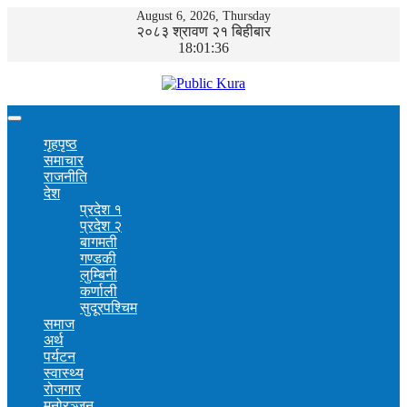
August 6, 2026, Thursday
२०८३ श्रावण २१ बिहीबार
18:01:36
गृहपृष्ठ
समाचार
राजनीति
देश
प्रदेश १
प्रदेश २
बागमती
गण्डकी
लुम्बिनी
कर्णाली
सुदूरपश्चिम
समाज
अर्थ
पर्यटन
स्वास्थ्य
रोजगार
मनोरञ्जन