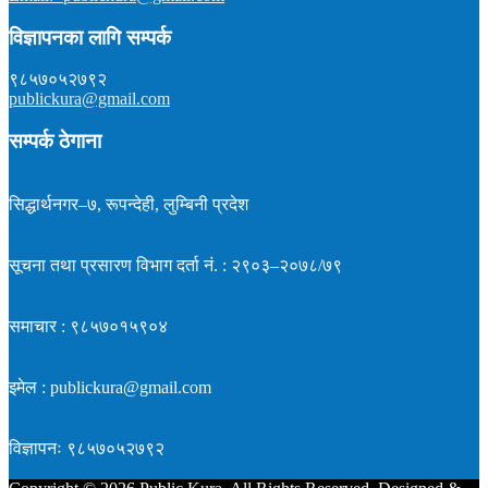
विज्ञापनका लागि सम्पर्क
९८५७०५२७९२
publickura@gmail.com
सम्पर्क ठेगाना
सिद्धार्थनगर–७, रूपन्देही, लुम्बिनी प्रदेश
सूचना तथा प्रसारण विभाग दर्ता नं. : २९०३–२०७८/७९
समाचार : ९८५७०१५९०४
इमेल : publickura@gmail.com
विज्ञापनः ९८५७०५२७९२